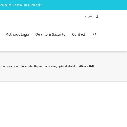
édicales - spécialiste bi-matière
Langue
Méthodologie
Qualité & Sécurité
Contact
Français
English
 plastique pour pièces plastiques médicales, spécialiste bi-matière
>
PHP