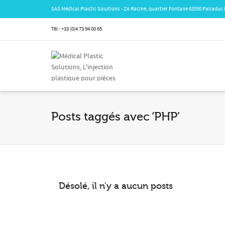
SAS Médical Plastic Solutions - ZA Racine, quartier Fontane 63550 Palladuc
Tél : +33 (0)4 73 94 00 65
Posts taggés avec ‘PHP’
Désolé, il n'y a aucun posts