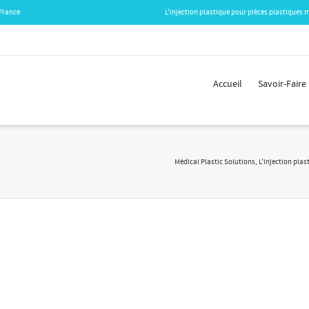
 France
L'injection plastique pour pièces plastiques m
Accueil
Savoir-Faire
Médical Plastic Solutions, L'injection plas