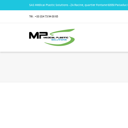
SAS Médical Plastic Solutions - ZA Racine, quartier Fontane 63550 Palladuc
Tél : +33 (0)4 73 94 00 65
Office
By
inopine
on
octobre 30,
2013