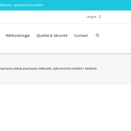
édicales - spécialiste bi-matière
Langue
Méthodologie
Qualité & Sécurité
Contact
Français
English
tique pour pièces plastiques médicales, spécialiste bi-matière
>
Galleries